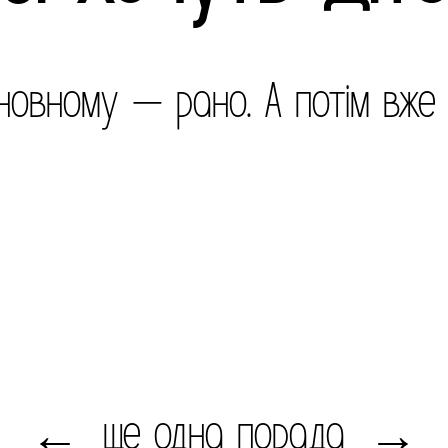
новному — рано. А потім вже 
ще одна порада
←
→