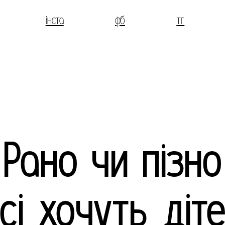
інста
фб
тг
Рано чи пізно
сі хочуть діт